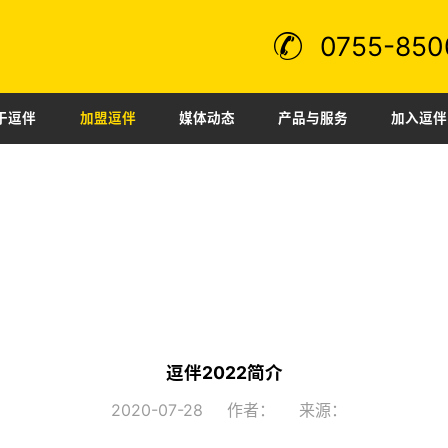
0755-850
于逗伴
加盟逗伴
媒体动态
产品与服务
加入逗伴
日用百货
时尚潮饮
更多品类
盟服务
司动态
聘职位
视频中心
行业资讯
逗伴文化
加盟资料
优惠活动
常见问题
完备的全产业链布局，集创意设计、ip运营、技术研发、
企业愿
为一体。
逗伴-健康食品新思考
品牌口号
公司地址：深圳市 · 南山区农光产业园B栋101B
品牌精神
时尚潮饮型号001
公司总机：
0086-755-85000080
tiantianqua
12212
逗伴2022简介
机器人
客服邮箱：w@douban.link w@fungroup.cn
2020-07-28
作者：
来源：