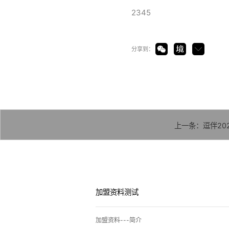
2345
小聚
年轻人的线下社交平台
分享到：
上一条：逗伴20
加盟资料测试
加盟资料---简介