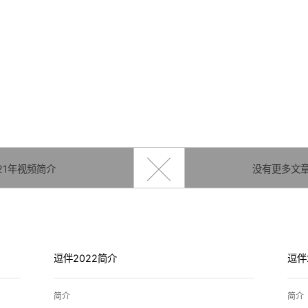
小闹
生活需要释FUN，Just funny
21年视频简介
没有更多文
逗伴2022简介
逗伴
简介
简介