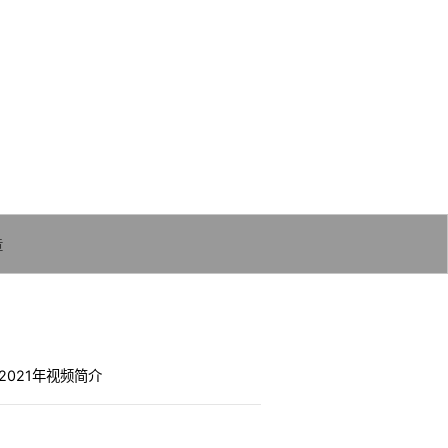
小确幸
幸福不远就在左右
章
2021年视频简介