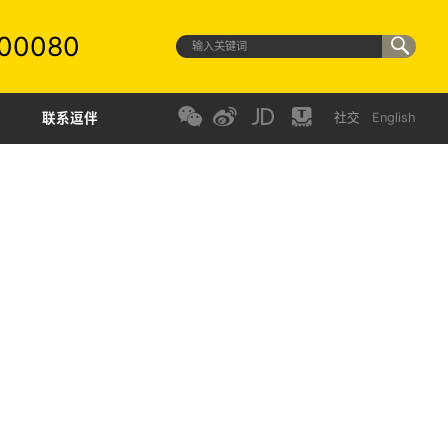
00080
联系逗伴
社交
English
景：为新生代创新生活场景
:
Just funny
（黄色大门）
:
自在 愉悦 协同