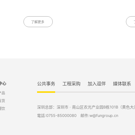
了解更多
公共事务
工程采购
加入逗伴
媒体联系
中心
产品
百货
深圳总部：深圳市 · 南山区农光产业园B栋101B（黄色大
潮饮
電話:0755-85000080 邮件:w@fungroup.cn