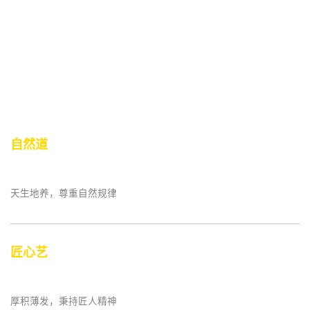
经营理念
敢想、敢干、敢担当！
自然道
天生地养，尊重自然规律
匠心艺
厚积薄发，秉持匠人精神