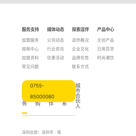
服务支持
媒体动态
探索逗伴
产品中心
加盟服务
公司动态
逗伴概况
文创产品
视频中心
行业资讯
企业文化
日用百货
加盟资料
优惠活动
品牌优势
时尚潮饮
常见问题
联系方式
城
0755-
公
工
加
媒
市
共
程
入
体
合
85000080
事
采
逗
联
伙
务
购
伴
系
人
深圳总部：深圳市 · 南